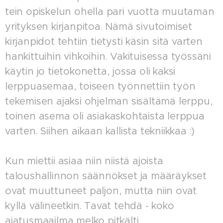
tein opiskelun ohella pari vuotta muutaman
yrityksen kirjanpitoa. Nämä sivutoimiset
kirjanpidot tehtiin tietysti käsin sitä varten
hankittuihin vihkoihin. Vakituisessa työssäni
käytin jo tietokonetta, jossa oli kaksi
lerppuasemaa, toiseen työnnettiin työn
tekemisen ajaksi ohjelman sisältämä lerppu,
toinen asema oli asiakaskohtaista lerppua
varten. Siihen aikaan kallista tekniikkaa :)
Kun miettii asiaa niin niistä ajoista
taloushallinnon säännökset ja määräykset
ovat muuttuneet paljon, mutta niin ovat
kyllä välineetkin. Tavat tehdä - koko
ajatusmaailma melko pitkälti.