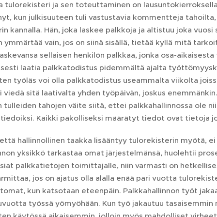
ja tulorekisteri ja sen toteuttaminen on lausuntokierroksell
, kun julkisuuteen tuli vastustavia kommentteja tahoilta, j
rin kannalla. Hän, joka laskee palkkoja ja altistuu joka vuosi
 ymmärtää vain, jos on siinä sisällä, tietää kyllä mitä tarkoi
laskevansa sellaisen henkilön palkkaa, jonka osa-aikaisesta
esti laatia palkkatodistus pidemmältä ajalta työttömyyskas
ten työläs voi olla palkkatodistus useammalta viikolta joissa
i viedä sitä laativalta yhden työpäivän, joskus enemmänkin
 tulleiden tahojen väite siitä, ettei palkkahallinnossa ole ni
i tiedoiksi. Kaikki pakolliseksi määrätyt tiedot ovat tietoja 
, että hallinnollinen taakka lisääntyy tulorekisterin myötä, ei
nnon yksikkö tarkastaa omat järjestelmänsä, huolehtii pro
siat palkkatietojen toimittajalle, niin varmasti on hetkelli
rmittaa, jos on ajatus olla alalla enää pari vuotta tuloreki
ttomat, kun katsotaan eteenpäin. Palkkahallinnon työt jaka
kuvuotta työssä yömyöhään. Kun työ jakautuu tasaisemmin
en käytössä aikaisemmin, jolloin myös mahdolliset virheet