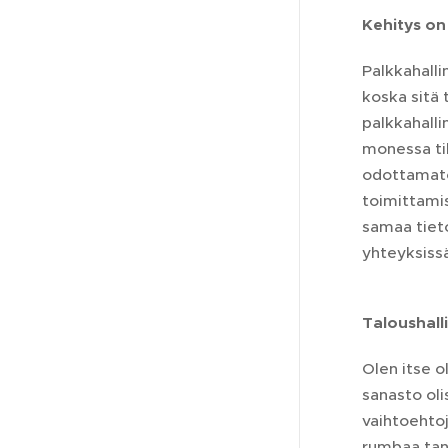
Kehitys on
Palkkahalli
koska sitä 
palkkahalli
monessa til
odottamato
toimittamis
samaa tieto
yhteyksissä
Taloushall
Olen itse 
sanasto oli
vaihtoehtoj
rumbaa tan