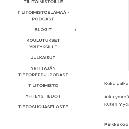
TILITOIMISTOILLE
TILITOIMISTOELÄMÄÄ -
PODCAST
BLOGIT
KOULUTUKSET
YRITYKSILLE
JULKAISUT
YRITTÄJÄN
TIETOREPPU -PODAST
Koko palkan
TILITOIMISTO
YHTEYSTIEDOT
Aika ymmär
Kuten myös 
TIETOSUOJASELOSTE
Palkkakood