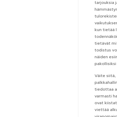
tarjouksia 
hämmästynyt
tulorekiste
vaikutuksen
kun tietää 
todennäköis
tietävät mi
todistus vo
näiden esiin
pakollisiks
Väite siitä
palkkahalli
tiedottaa a
varmasti ha
ovat kiista
viettää al
viranomaist