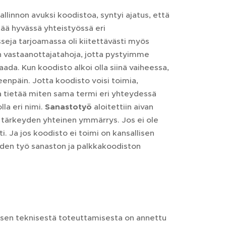
allinnon avuksi koodistoa, syntyi ajatus, että
tää hyvässä yhteistyössä eri
seja tarjoamassa oli kiitettävästi myös
n vastaanottajatahoja, jotta pystyimme
aada. Kun koodisto alkoi olla siinä vaiheessa,
enpäin. Jotta koodisto voisi toimia,
a tietää miten sama termi eri yhteydessä
lla eri nimi.
Sanastotyö
aloitettiin aivan
ön tärkeyden yhteinen ymmärrys. Jos ei ole
. Ja jos koodisto ei toimi on kansallisen
uoden työ sanaston ja palkkakoodiston
tä sen teknisestä toteuttamisesta on annettu