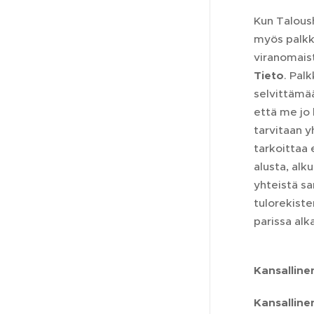
Kun Taloush
myös palkka
viranomaist
Tieto
. Pal
selvittämää
että me jo 
tarvitaan y
tarkoittaa e
alusta, alk
yhteistä sa
tulorekiste
parissa alk
Kansalline
Kansallinen