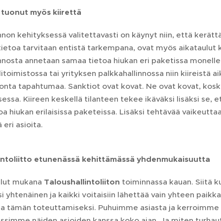
 tuonut myös kiirettä
nnon kehityksessä valitettavasti on käynyt niin, että kerätt
tietoa tarvitaan entistä tarkempana, ovat myös aikataulut 
nnosta annetaan samaa tietoa hiukan eri paketissa monelle 
itoimistossa tai yrityksen palkkahallinnossa niin kiireistä a
nta tapahtumaa. Sanktiot ovat kovat. Ne ovat kovat, koska
essa. Kiireen keskellä tilanteen tekee ikäväksi lisäksi se, 
a hiukan erilaisissa paketeissa. Lisäksi tehtävää vaikeutta
 eri asioita.
intoliitto etunenässä kehittämässä yhdenmukaisuutta
ollut mukana
Taloushallintoliiton
toiminnassa kauan. Siitä k
si yhtenäinen ja kaikki voitaisiin lähettää vain yhteen paik
a tämän toteuttamiseksi. Puhuimme asiasta ja kerroimme kaik
ssimme näiden asioiden kanssa koko ajan. Ja miten turhaut