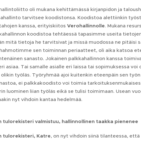
allintoliitto oli mukana kehittämässä kirjanpidon ja taloush
hallinto tarvitsee koodistonsa. Koodistoa alettiinkin työs
ahojen kanssa, erityiskiitos
Verohallinnolle
. Mukana resurs
kkahallinnon koodistoa tehtäessä tapasimme useita tietoje
n mitä tietoja he tarvitsivat ja missä muodossa ne pitäisi s
hahmotimme sen toiminnan periaatteet, oli aika katsoa ete
htenäinen sanasto. Jokainen palkkahallinnon kanssa toimiv
ri asiaa. Tai samalle asialle eri laissa tai sopimuksessa voi o
u olikin työläs. Työryhmää ajoi kuitenkin eteenpäin sen ty
nastoa, ei palkkakoodisto voi toimia tarkoituksenmukaisesti
rin luominen liian työläs eikä se tulisi toimimaan. Usean v
aakin nyt vihdoin kantaa hedelmää.
n tulorekisteri valmistuu, hallinnollinen taakka pienenee
 tulorekisteri, Katre
, on nyt vihdoin siinä tilanteessa, et