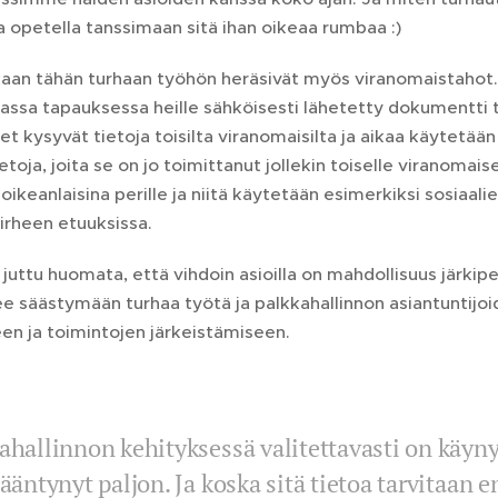
ka opetella tanssimaan sitä ihan oikeaa rumbaa :)
aan tähän turhaan työhön heräsivät myös viranomaistaho
assa tapauksessa heille sähköisesti lähetetty dokumentti 
t kysyvät tietoja toisilta viranomaisilta ja aikaa käytetään j
etoja, joita se on jo toimittanut jollekin toiselle viranomais
y oikeanlaisina perille ja niitä käytetään esimerkiksi sosiaal
irheen etuuksissa.
 juttu huomata, että vihdoin asioilla on mahdollisuus järkip
ee säästymään turhaa työtä ja palkkahallinnon asiantuntij
en ja toimintojen järkeistämiseen.
ahallinnon kehityksessä valitettavasti on käyny
sääntynyt paljon. Ja koska sitä tietoa tarvitaan