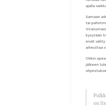
ajalla vaik
Samaan aik
tai pahimm
Viranomaise
kysytään ti
eivät välit
aiheuttaa v
Olikin upea
jälkeen tul
ohjeistukse
Palkk
on li