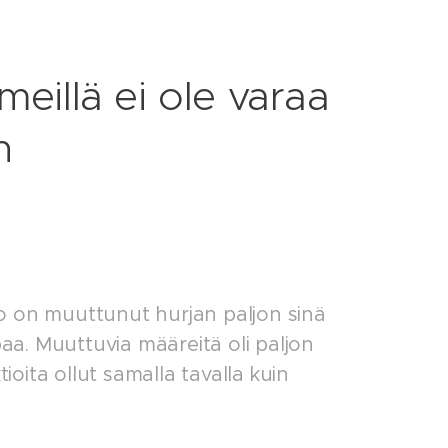
 meillä ei ole varaa
n
nto on muuttunut hurjan paljon sinä
paa. Muuttuvia määreitä oli paljon
ioita ollut samalla tavalla kuin