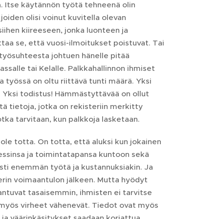
a. Itse käytännön työtä tehneenä olin
oiden olisi voinut kuvitella olevan
 siihen kiireeseen, jonka luonteen ja
ttaa se, että vuosi-ilmoitukset poistuvat. Tai
 työsuhteesta johtuen hänelle pitää
salle tai Kelalle. Palkkahallinnon ihmiset
 työssä on oltu riittävä tunti määrä. Yksi
. Yksi todistus! Hämmästyttävää on ollut
itä tietoja, jotka on rekisteriin merkitty
jotka tarvitaan, kun palkkoja lasketaan.
 ole totta. On totta, että aluksi kun jokainen
sessinsa ja toimintatapansa kuntoon sekä
sesti enemmän työtä ja kustannuksiakin. Ja
sterin voimaantulon jälkeen. Mutta hyödyt
antuvat tasaisemmin, ihmisten ei tarvitse
 myös virheet vähenevät. Tiedot ovat myös
 ja väärinkäsitykset saadaan korjattua