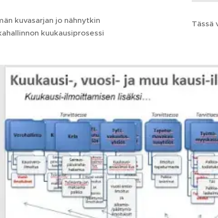
män kuvasarjan jo nähnytkin
Tässä 
kahallinnon kuukausiprosessi