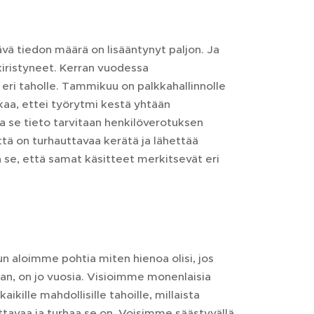
ävä tiedon määrä on lisääntynyt paljon. Ja
kiristyneet. Kerran vuodessa
eri taholle. Tammikuu on palkkahallinnolle
ikaa, ettei työrytmi kestä yhtään
 se tieto tarvitaan henkilöverotuksen
että on turhauttavaa kerätä ja lähettää
a se, että samat käsitteet merkitsevät eri
un aloimme pohtia miten hienoa olisi, jos
kaan, on jo vuosia. Visioimme monenlaisia
ille mahdollisille tahoille, millaista
tavaa ja turhaa se on. Voisimme säästyvällä