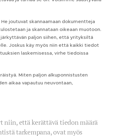
t. He joutuvat skannaamaan dokumentteja
tulostetaan ja skannataan oikeaan muotoon.
ärkyttävän paljon siihen, että yrityksiltä
elle. Joskus käy myös niin että kaikki tiedot
ietuuksien laskemisessa, virhe tiedoissa
eräistyä. Miten paljon alkuponnistusten
oiden aikaa vapautuu neuvontaan,
t niin, että kerättävä tiedon määrä
 entistä tarkempana, ovat myös