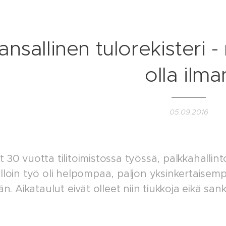
ansallinen tulorekisteri -
olla ilma
05.09.2016
t 30 vuotta tilitoimistossa työssä, palkkahalli
illoin työ oli helpompaa, paljon yksinkertaisem
 Aikataulut eivät olleet niin tiukkoja eikä sankt