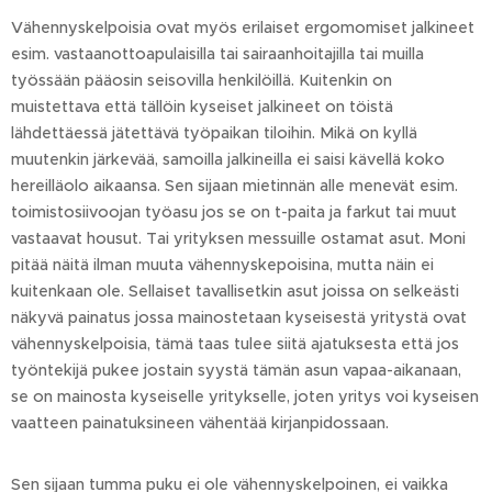
Vähennyskelpoisia ovat myös erilaiset ergomomiset jalkineet
esim. vastaanottoapulaisilla tai sairaanhoitajilla tai muilla
työssään pääosin seisovilla henkilöillä. Kuitenkin on
muistettava että tällöin kyseiset jalkineet on töistä
lähdettäessä jätettävä työpaikan tiloihin. Mikä on kyllä
muutenkin järkevää, samoilla jalkineilla ei saisi kävellä koko
hereilläolo aikaansa. Sen sijaan mietinnän alle menevät esim.
toimistosiivoojan työasu jos se on t-paita ja farkut tai muut
vastaavat housut. Tai yrityksen messuille ostamat asut. Moni
pitää näitä ilman muuta vähennyskepoisina, mutta näin ei
kuitenkaan ole. Sellaiset tavallisetkin asut joissa on selkeästi
näkyvä painatus jossa mainostetaan kyseisestä yritystä ovat
vähennyskelpoisia, tämä taas tulee siitä ajatuksesta että jos
työntekijä pukee jostain syystä tämän asun vapaa-aikanaan,
se on mainosta kyseiselle yritykselle, joten yritys voi kyseisen
vaatteen painatuksineen vähentää kirjanpidossaan.
Sen sijaan tumma puku ei ole vähennyskelpoinen, ei vaikka