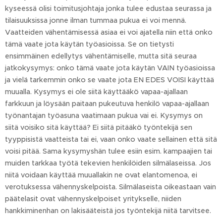
kyseessä olisi toimitusjohtaja jonka tulee edustaa seurassa ja
tilaisuuksissa jonne ilman tummaa pukua ei voi mennä.
Vaatteiden vähentämisessä asiaa ei voi ajatella niin että onko
tämä vaate jota käytän työasioissa. Se on tietysti
ensimmäinen edellytys vähentämiselle, mutta sitä seuraa
jatkokysymys: onko tämä vaate jota käytän VAIN työasioissa
ja vielä tarkemmin onko se vaate jota EN EDES VOISI käyttää
muualla. Kysymys ei ole siitä käyttääkö vapaa-ajallaan
farkkuun ja löysään paitaan pukeutuva henkilö vapaa-ajallaan
työnantajan työasuna vaatimaan pukua vai ei. Kysymys on
siitä voisiko sitä käyttää? Ei siitä pitääkö työntekijä sen
tyyppisistä vaatteista tai ei, vaan onko vaate sellainen että sitä
voisi pitää. Sama kysymyshän tulee esiin esim. kampaajien tai
muiden tarkkaa työtä tekevien henkilöiden silmälaseissa. Jos
niitä voidaan käyttää muuallakin ne ovat elantomenoa, ei
verotuksessa vähennyskelpoista. Silmälaseista oikeastaan vain
päätelasit ovat vähennyskelpoiset yritykselle, niiden
hankkiminenhan on lakisääteistä jos työntekijä niitä tarvitsee.