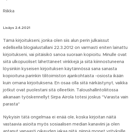
Riikka
Lisäys 2.4.2021
Tämä kirjoitukseni, jonka olen siis alun perin julkaissut
edellisellä blogialustallani 22.3.2012 on varmasti eniten lainattu
kirjoitukseni, vai pitäisikö sanoa suoraan kopioitu. Minulle ovat
siitä ulkopuoliset lähettäneet vinkkejä ja siitä kiinnostuneena
löysinkin kyseisen kirjoituksen käytännössä sana sanasta
kopioituna parinkin tilitoimiston ajankohtaista -osiosta ikään
kuin omana kirjoituksena. En osaa olla siitä närkästynyt, vaikka
jotkut ovat puolestani sitä olleetkin. Taloushallintoliitossa
aikanaan työskennellyt Sirpa Airola totesi joskus "Varasta vain
parasta"
Nykyisin tätä ongelmaa ei enää ole, koska kirjoitan näitä
vastaavia asioita myös sosiaalisen median kanaviini ja olen
antanut vapaasti oikeuden jakaa niitä, niinpä monet yrityksille