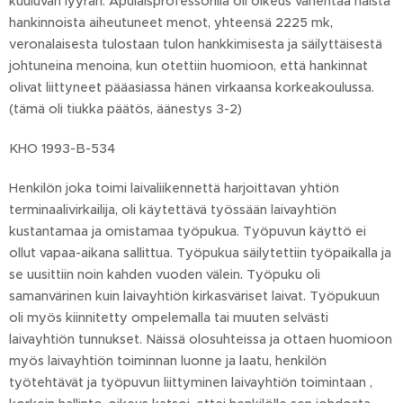
kuuluvan lyyran. Apulaisprofessorilla oli oikeus vähentää näistä
hankinnoista aiheutuneet menot, yhteensä 2225 mk,
veronalaisesta tulostaan tulon hankkimisesta ja säilyttäisestä
johtuneina menoina, kun otettiin huomioon, että hankinnat
olivat liittyneet pääasiassa hänen virkaansa korkeakoulussa.
(tämä oli tiukka päätös, äänestys 3-2)
KHO 1993-B-534
Henkilön joka toimi laivaliikennettä harjoittavan yhtiön
terminaalivirkailija, oli käytettävä työssään laivayhtiön
kustantamaa ja omistamaa työpukua. Työpuvun käyttö ei
ollut vapaa-aikana sallittua. Työpukua säilytettiin työpaikalla ja
se uusittiin noin kahden vuoden välein. Työpuku oli
samanvärinen kuin laivayhtiön kirkasväriset laivat. Työpukuun
oli myös kiinnitetty ompelemalla tai muuten selvästi
laivayhtiön tunnukset. Näissä olosuhteissa ja ottaen huomioon
myös laivayhtiön toiminnan luonne ja laatu, henkilön
työtehtävät ja työpuvun liittyminen laivayhtiön toimintaan ,