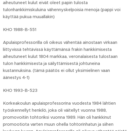
aiheutuneet kulut eivät oleet papin tulosta
tulonhankkimiskuluina vähennyskelpoisia menoja (pappi voi
käyttää pukua muuallakin)
KHO 1988-B-551
Apulaisprofessorilla oli oikeus vähentää ainostaan virkaan
liittyvissä tehtävissä käyttämänsä frakin hankkimisesta
aiheutuneet kulut 1804 markkaa, veronalaisesta tulostaan
tulon hankkimisesta ja säilyttämisestä johtuneina
kustannuksina. (tämä päätös ei ollut yksimielinen vaan
äänestys 4-1)
KHO 1993-B-523
Korkeakoulun apulaisprofessorina vuodesta 1984 lähtien
työskennellyt henkilö, joka oli väitellyt vuonna 1988,
promovoitiin tohtoriksi vuonna 1989. Hän oli hankkinut
promootiota varten muun ohella tohtorinhatun ja siihen