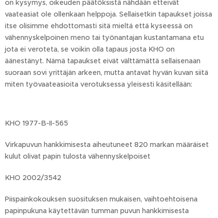
on kysymys, oikeuden päätöksistä nähdään etteivät
vaateasiat ole ollenkaan helppoja. Sellaisetkin tapaukset joissa
itse olisimme ehdottomasti sitä mieltä että kyseessä on
vähennyskelpoinen meno tai työnantajan kustantamana etu
jota ei veroteta, se voikin olla tapaus josta KHO on
äänestänyt. Nämä tapaukset eivät välttämättä sellaisenaan
suoraan sovi yrittäjän arkeen, mutta antavat hyvän kuvan siitä
miten työvaateasioita verotuksessa yleisesti käsitellään:
KHO 1977-B-II-565
Virkapuvun hankkimisesta aiheutuneet 820 markan määräiset
kulut olivat papin tulosta vähennyskelpoiset
KHO 2002/3542
Piispainkokouksen suosituksen mukaisen, vaihtoehtoisena
papinpukuna käytettävän tumman puvun hankkimisesta