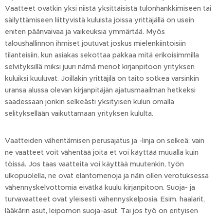
Vaatteet ovatkin yksi niistä yksittäisistä tulonhankkimiseen tai
säilyttämiseen liittyvistä kuluista joissa yrittäjällä on usein
eniten päänvaivaa ja vaikeuksia ymmärtää. Myös
taloushallinnon ihmiset joutuvat joskus mielenkiintoisiin
tilanteisiin, kun asiakas sekottaa pakkaa mitä erikoisimmilla
selvityksillä miksi juuri nämä menot kirjanpitoon yrityksen
kuluiksi kuuluvat. Joillakin yrittäjilä on taito sotkea varsinkin
uransa alussa olevan kirjanpitäjän ajatusmaailman hetkeksi
saadessaan jonkin selkeästi yksityisen kulun omalla
selityksellään vaikuttamaan yrityksen kululta.
Vaatteiden vähentämisen perusajatus ja -linja on selkeä: vain
ne vaatteet voit vähentää joita et voi käyttää muualla kuin
töissä. Jos taas vaatteita voi käyttää muutenkin, työn
ulkopuolella, ne ovat elantomenoja ja näin ollen verotuksessa
vähennyskelvottomia eivätkä kuulu kirjanpitoon. Suoja- ja
turvavaatteet ovat yleisesti vähennyskelposia. Esim. haalarit,
lääkärin asut, leipomon suoja-asut. Tai jos työ on erityisen