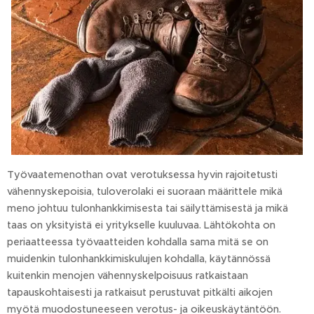
Työvaatemenothan ovat verotuksessa hyvin rajoitetusti
vähennyskepoisia, tuloverolaki ei suoraan määrittele mikä
meno johtuu tulonhankkimisesta tai säilyttämisestä ja mikä
taas on yksityistä ei yritykselle kuuluvaa. Lähtökohta on
periaatteessa työvaatteiden kohdalla sama mitä se on
muidenkin tulonhankkimiskulujen kohdalla, käytännössä
kuitenkin menojen vähennyskelpoisuus ratkaistaan
tapauskohtaisesti ja ratkaisut perustuvat pitkälti aikojen
myötä muodostuneeseen verotus- ja oikeuskäytäntöön.