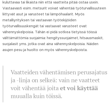
kuluttavaa tai likaista niin että vaatteita pitää ostaa usein.
Vastaavasti esim. metsurit voivat vähentää työturvallisuuteen
liittyvät asut ja varusteet tai lämpöhaalarit. Myös
metalliyrityksen tai vastaavan työtekijöiden
työturvallisuuskengät tai vastaavat varusteet ovat
vähennyskelpoisia. Tähän ei pidä sotkea tietyissä töissä
välttämättömia suojaimia: hengityssuojaimet, hitsausmaskit,
suojalasit yms. jotka ovat aina vähennyskelpoisia. Näiden
asujen pesu ja huolto on myös vähennyskelpoista.
Vaatteiden vähentämisen perusajatus
ja -linja on selkeä: vain ne vaatteet
voit vähentää joita
et voi käyttää
muualla kuin töissä.