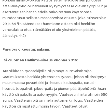
korkein hallinto-oikeus katsoi, ettei henkilölle sen johdosta
että laivayhtiö oli hankkinut kysýmyksessä olevan työpuvun ja
asettanut sen hänen edellä tarkoitettuun käyttöönsä,
muodostunut sellaista rahanarvoista etuutta, joka tuloverolain
29 ja 64 §:n säännökset huomioon ottaen olisi henkilön
veronalaista etua. (tämäkään ei ole yksimielinen päätös,
äänestys 4-2)
Päivitys oikeustapauksiin:
Itä-Suomen Hallinto-oikeus vuonna 2016:
Autoliikkeen työntekijöille oli pitänyt autovalmistajan
vaatimuksesta hankkia yhtenäinen työasu, johon oli sisältynyt
muun muassa puvuntakki ja -housut, kauluspaita, casual-
housut, toppaliivit, pikee-paita ja pienempää tilpehööriä. Asun
käyttö oli pakollista automyyjille. Vaatesetin hinta oli noin 650
euroa. Vaatteisiin piti ommella automerkin logo. Vaatteiden
käyttöä oli rajoitettu monin tavoin. Vaatteet olivat