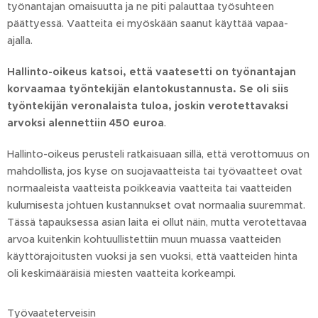
työnantajan omaisuutta ja ne piti palauttaa työsuhteen
päättyessä. Vaatteita ei myöskään saanut käyttää vapaa-
ajalla.
Hallinto-oikeus katsoi, että vaatesetti on työnantajan
korvaamaa työntekijän elantokustannusta. Se oli siis
työntekijän veronalaista tuloa, joskin verotettavaksi
arvoksi alennettiin 450 euroa
.
Hallinto-oikeus perusteli ratkaisuaan sillä, että verottomuus on
mahdollista, jos kyse on suojavaatteista tai työvaatteet ovat
normaaleista vaatteista poikkeavia vaatteita tai vaatteiden
kulumisesta johtuen kustannukset ovat normaalia suuremmat.
Tässä tapauksessa asian laita ei ollut näin, mutta verotettavaa
arvoa kuitenkin kohtuullistettiin muun muassa vaatteiden
käyttörajoitusten vuoksi ja sen vuoksi, että vaatteiden hinta
oli keskimääräisiä miesten vaatteita korkeampi.
Työvaateterveisin