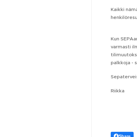
Kaikki nämä
henkilöres
Kun SEPAan 
varmasti il
tilimuutoks
palkkoja - s
Sepatervei
Riikka
Share