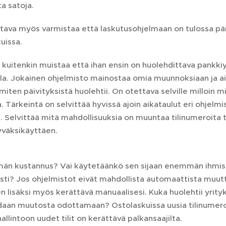
ta satoja.
ava myös varmistaa että laskutusohjelmaan on tulossa päivi
uissa.
 kuitenkin muistaa että ihan ensin on huolehdittava pank
lla. Jokainen ohjelmisto mainostaa omia muunnoksiaan ja a
miten päivityksistä huolehtii. On otettava selville milloin 
a. Tärkeintä on selvittää hyvissä ajoin aikataulut eri ohje
e. Selvittää mitä mahdollisuuksia on muuntaa tilinumeroita t
yväksikäyttäen.
män kustannus? Vai käytetäänkö sen sijaan enemmän ihmis
sti? Jos ohjelmistot eivät mahdollista automaattista muut
 lisäksi myös kerättävä manuaalisesi. Kuka huolehtii yrit
daan muutosta odottamaan? Ostolaskuissa uusia tilinumeroit
allintoon uudet tilit on kerättävä palkansaajilta.