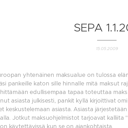
SEPA 1.1.2
15.05.2009
roopan yhtenäinen maksualue on tulossa elä
i pankeille katon sille hinnalle mitä maksut raj
ehittämään edullisempaa tapaa toteuttaa maksul
nut asiasta julkisesti, pankit kyllä kirjoittivat om
t keskustelemaan asiasta. Asiasta järjestetään
halla. Jotkut maksuohjelmistot tarjoavat kalliita 
 on käytettävissä kun se on ajankohtaista.