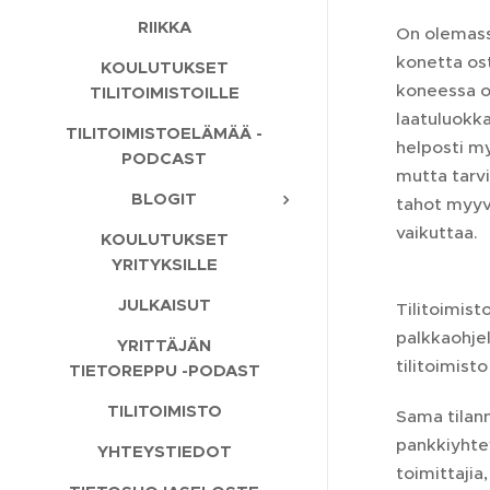
RIIKKA
On olemassa
konetta os
KOULUTUKSET
koneessa o
TILITOIMISTOILLE
laatuluokka
TILITOIMISTOELÄMÄÄ -
helposti m
PODCAST
mutta tarv
BLOGIT
tahot myyvä
vaikuttaa.
KOULUTUKSET
YRITYKSILLE
JULKAISUT
Tilitoimist
palkkaohjel
YRITTÄJÄN
tilitoimist
TIETOREPPU -PODAST
TILITOIMISTO
Sama tilan
pankkiyhtey
YHTEYSTIEDOT
toimittajia