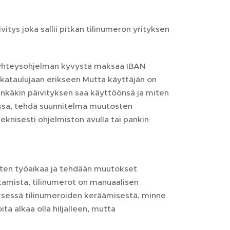
tys joka sallii pitkän tilinumeron yrityksen
kiyhteysohjelman kyvystä maksaa IBAN
ikataulujaan erikseen Mutta käyttäjän on
minkäkin päivityksen saa käyttöönsä ja miten
lmissa, tehdä suunnitelma muutosten
eknisesti ohjelmiston avulla tai pankin
ten työaikaa ja tehdään muutokset
tamista, tilinumerot on manuaalisen
yksessä tilinumeroiden keräämisestä, minne
a alkaa olla hiljalleen, mutta