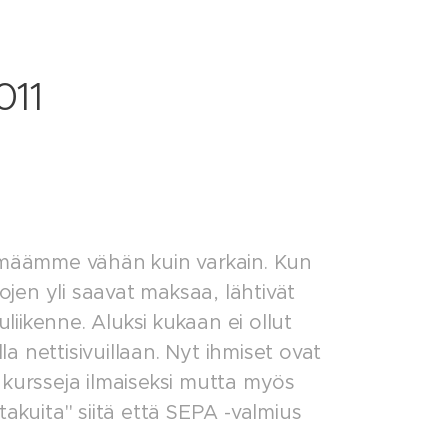
011
määmme vähän kuin varkain. Kun
ojen yli saavat maksaa, lähtivät
iikenne. Aluksi kukaan ei ollut
illa nettisivuillaan. Nyt ihmiset ovat
 kursseja ilmaiseksi mutta myös
"takuita" siitä että SEPA -valmius