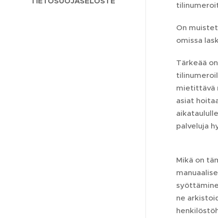
TIETOSUOJASELOSTE
tilinumeroi
On muistett
omissa lask
Tärkeää on
tilinumeroi
mietittävä 
asiat hoita
aikataulull
palveluja h
Mikä on tä
manuaalise
syöttäminen
ne arkistoi
henkilöstöh