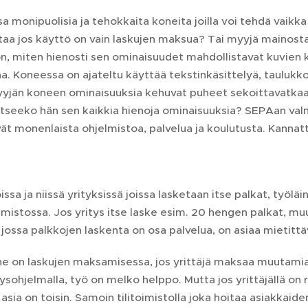
 monipuolisia ja tehokkaita koneita joilla voi tehdä vaik
taa jos käyttö on vain laskujen maksua? Tai myyjä mainost
n, miten hienosti sen ominaisuudet mahdollistavat kuvien 
a. Koneessa on ajateltu käyttää tekstinkäsittelyä, taulukk
yyjän koneen ominaisuuksia kehuvat puheet sekoittavatkaa
itseeko hän sen kaikkia hienoja ominaisuuksia? SEPAan va
t monenlaista ohjelmistoa, palvelua ja koulutusta. Kannatt
oissa ja niissä yrityksissä joissa lasketaan itse palkat, työl
mistossa. Jos yritys itse laske esim. 20 hengen palkat, mu
o jossa palkkojen laskenta on osa palvelua, on asiaa mietittä
ne on laskujen maksamisessa, jos yrittäjä maksaa muutami
sohjelmalla, työ on melko helppo. Mutta jos yrittäjällä on 
, asia on toisin. Samoin tilitoimistolla joka hoitaa asiakkai