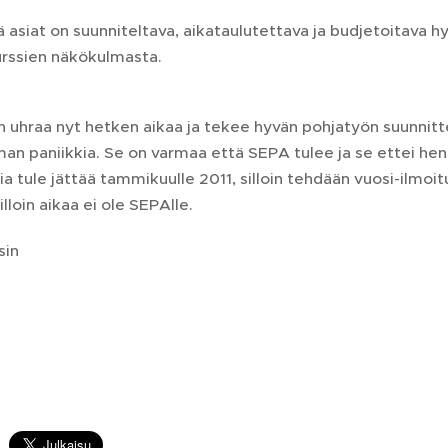
 asiat on suunniteltava, aikataulutettava ja budjetoitava hy
urssien näkökulmasta.
uhraa nyt hetken aikaa ja tekee hyvän pohjatyön suunnitte
man paniikkia. Se on varmaa että SEPA tulee ja se ettei hen
ia tule jättää tammikuulle 2011, silloin tehdään vuosi-ilmoit
illoin aikaa ei ole SEPAlle.
sin