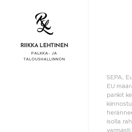
RIIKKA LEHTINEN
PALKKA- JA
TALOUSHALLINNON
ASIANTUNTIJA
SEPA, Eu
EU määräs
pankit k
kiinnostu
herännee
isolla ra
varmasti