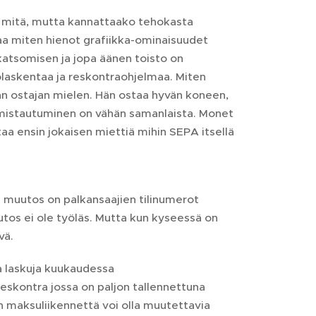
ka mitä, mutta kannattaako tehokasta
aa miten hienot grafiikka-ominaisuudet
katsomisen ja jopa äänen toisto on
olaskentaa ja reskontraohjelmaa. Miten
n ostajan mielen. Hän ostaa hyvän koneen,
lmistautuminen on vähän samanlaista. Monet
aa ensin jokaisen miettiä mihin SEPA itsellä
äin muutos on palkansaajien tilinumerot
utos ei ole työläs. Mutta kun kyseessä on
vä.
a laskuja kuukaudessa
reskontra jossa on paljon tallennettuna
den maksuliikennettä voi olla muutettavia