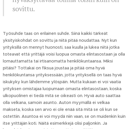
sovittu.
Työsuhde taas on erilainen suhde. Siinä kaikki tärkeät
yksityiskohdat on sovittu ja niitä pitää noudattaa. Nyt kun
yrityksillä on mennyt huonosti, saa kuulla ja lukea niitä jotka
toteavat että yrittäjä voisi luopua omasta elintasostaan ja olla
lomauttamatta tai irtisanomatta henkilökuntaansa. Miksi
pitäisi? Tottakai on fiksua joustaa ja pitää oma hyvä
henkilökuntansa yrityksessään, jotta yrityksellä on taas hyvä
iskukyky kun lähdemme ylöspäin. Mutta kukaan ei voi vaatia
yrityksen omistajaa luopumaan omasta elintasostaan, koska
ulkopuolinen ei tiedä mitä se oikeasti on. Hyvä auto saattaa
olla velkana, samoin asunto. Auton myymällä ei velkaa
makseta, koska sen arvo ei ole enää sitä mitä se oli kun se
ostettiin. Asuntoa ei voi myydä niin vaan, se on muidenkin kuin
itse yrittäjän koti. Näitä esimerkkejä olisi paljonkin. Ja