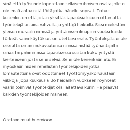
siinä että työsuhde lopetetaan sellaisen ihmisen osalta jolle ei
ole enää antaa niitä töitä jotka hänelle sopivat. Totuus
kuitenkin on että jotain yksittäistapauksia lukuun ottamatta,
työntekijä on aina vahvoilla ja yrittäjä heikoilla. Siksi mielestäni
yleisen moraalin nimissä ja yrittämisen ilmapiirin vuoksi kaikki
törkeät väärinkäytökset on otettava esille. Työntekijällä ei ole
oikeutta oman mukavuutensa nimissä riistää työnantajalta
rahaa tai pahimmassa tapauksessa suistaa koko yritystä
kierteeseen josta se ei selviä. Se ei ole kenenkään etu. Ei
myöskään niiden rehellisten työntekijöiden jotka
lomautettuina ovat odottaneet työttömyyskorvaustaan
viikkoja, jopa kuukausia. Jo heidänkin vuokseen röyhkeät
väärin toimivat työntekijät olisi laitettava kuriin. He pilaavat
kaikkien työntekijöiden maineen.
Otetaan muut huomioon