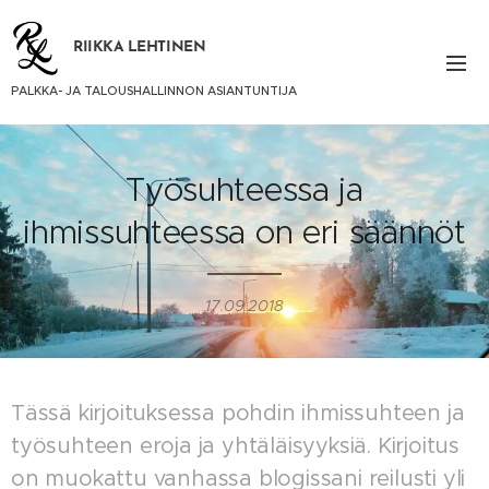
RIIKKA LEHTINEN
PALKKA- JA TALOUSHALLINNON ASIANTUNTIJA
Työsuhteessa ja
ihmissuhteessa on eri säännöt
17.09.2018
Tässä kirjoituksessa pohdin ihmissuhteen ja
työsuhteen eroja ja yhtäläisyyksiä. Kirjoitus
on muokattu vanhassa blogissani reilusti yli