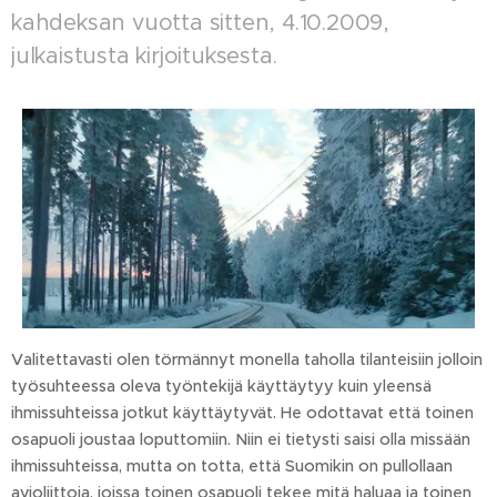
kahdeksan vuotta sitten, 4.10.2009,
julkaistusta kirjoituksesta.
Valitettavasti olen törmännyt monella taholla tilanteisiin jolloin
työsuhteessa oleva työntekijä käyttäytyy kuin yleensä
ihmissuhteissa jotkut käyttäytyvät. He odottavat että toinen
osapuoli joustaa loputtomiin. Niin ei tietysti saisi olla missään
ihmissuhteissa, mutta on totta, että Suomikin on pullollaan
avioliittoja, joissa toinen osapuoli tekee mitä haluaa ja toinen