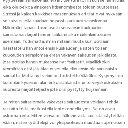
Pyydetään sairaslomaa, ei tarvitse tulla töihin kun se harmittaa,
eikä ole pelkoa ainakaan irtisanomisesta töiden puutteessa.
Stressi ja kaiken kaikkiset masennuksen eri tilat ovat nykyään
se sairaus, jolla saadaan helposti kuukausi sairaslomaa.
Näkemäni tapaus tosin asetti seuraavan kuukauden
sairasloman kirjoittaneen lääkärin aika mielenkiintoiseen
asemaan. Tutkimatta, ilman mitään muuta kuin potilaan
haastattelu hän antoi ensin kuukauden ja sitten toisen
kuukauden sairaslomaa erään vakavan sairauden jälkitilasta,
jota potilas hänen mukaansa nyt "sairasti". Maallikkokin
ymmärtää että jälkitilaa ei voi olla ellei ensin ole varsinaista
sairautta. Mutta nyt sekin on todistettu vääräksi. Kysymys on
kuitenkin kyseisen alan erikoislääkäristä, ei terveyskeskuksen
nuoresta harjoittelijasta jota olisi pystytty huijaamaan.
Ja miten sairaslomalla vakavasta sairaudesta voidaan tehdä
raskaita töitä, matkustella lentokoneella yms. Se on aivan
uskomatonta. Miten vahva on lääkärin valta kun sitä käytetään
väärin, miten työntekijä voi yksipuolisesti muuttaa sopimuksen