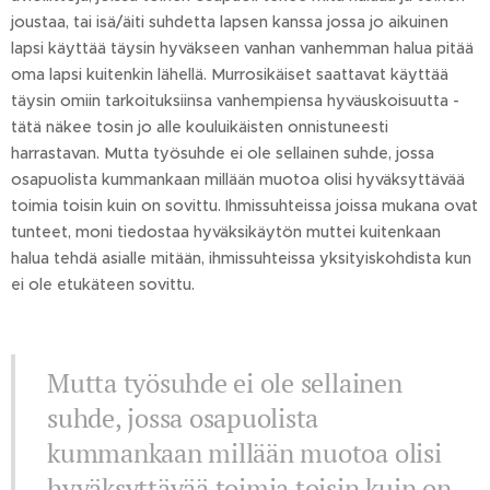
joustaa, tai isä/äiti suhdetta lapsen kanssa jossa jo aikuinen
lapsi käyttää täysin hyväkseen vanhan vanhemman halua pitää
oma lapsi kuitenkin lähellä. Murrosikäiset saattavat käyttää
täysin omiin tarkoituksiinsa vanhempiensa hyväuskoisuutta -
tätä näkee tosin jo alle kouluikäisten onnistuneesti
harrastavan. Mutta työsuhde ei ole sellainen suhde, jossa
osapuolista kummankaan millään muotoa olisi hyväksyttävää
toimia toisin kuin on sovittu. Ihmissuhteissa joissa mukana ovat
tunteet, moni tiedostaa hyväksikäytön muttei kuitenkaan
halua tehdä asialle mitään, ihmissuhteissa yksityiskohdista kun
ei ole etukäteen sovittu.
Mutta työsuhde ei ole sellainen
suhde, jossa osapuolista
kummankaan millään muotoa olisi
hyväksyttävää toimia toisin kuin on