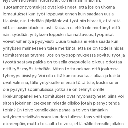
Nyt olen kuitenkin tutustunut toisenlaisiin ilmiöihin.
Tuotannontyöntekijät ovat keksineet, että jos on uhkana
lomautukset kun työt loppuvat ennen kuin saadaan uusia
tilauksia, niin tehdään jäljelläolevat työt niin hitaasti, että niitä
riittäisi uusiin tilauksiin asti. Kukaan ei ehkä ole miettinyt että
näin syödään yrityksen loppukin kannattavuus, työpaikat
voivat vähentyä pysyvästi. Uusia tilauksia ei ehkä saada kun
yrityksen maineeseen tulee merkintä, että se on todella hidas
toimittamaan tavaraa. Jos on työsopimuksessa sovittu työt ja
työstä saatava palkka on toisella osapuolella oikeus odottaa
että työt myös tehdään. Miten totta onkaan että joukossa
tyhmyys tiivistyy. Voi olla että kun nousu taas alkaa ja kaikki
ovat valmiina, tälle yritykselle ei enää töitä tule, koska se ei
ole pysynyt sopimuksissa, jotka se on tehnyt omille
liikekumppaneilleen, toimitukset ovat myöhästyneet. Siinä voi
sitten jokainen itsekseen miettiä olisiko jotain pitänyt tehdä
toisin? En toivo kenellekään pahaa ja toivon tämänkin
yrityksen selviävän nousukauden tullessa taas voittajana
eteeenpäin, mutta toisaalta toivoisi, että näille ihmisille jollakin