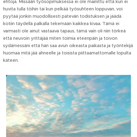
ehtoja. Missään työsopimuksessa ei ole mainittu että kun ei
huvita tulla töihin tai kun pelkää työsuhteen loppuvan, voi
pyytää jonkin muodollisesti pätevän todistuksen ja jäädä
kotiin täydellä palkalla tekemään kaikkea kivaa. Tämä ei
varmasti ole ainut vastaava tapaus, tämä vain oli niin törkeä
että neuvoin yrittäjää miten toimia eteenpäin ja toivon
sydämessäni että hän saa avun oikeasta paikasta ja työntekijä
huomaa mitä jää ahneelle ja toisista piittaamattomalle lopulta
käteen.