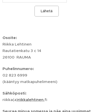
Lähetä
Osoite:
Riikka Lehtinen
Rautatienkatu 3 c 14
26100 RAUMA
Puhelinnumero:
02 823 6999
(kääntyy matkapuhelimeeni)
Sähköposti:
riikka(a)
riikkalehtinen.
fi
Seuraa minua somessa ja näe aina uusimmat