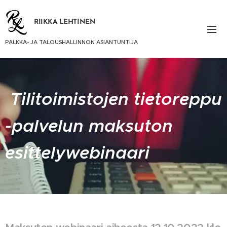
RIIKKA LEHTINEN
PALKKA- JA TALOUSHALLINNON ASIANTUNTIJA
Tilitoimistojen tietoreppu
-palvelun maksuton
esittelywebinaari