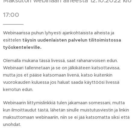
Maksuton webinaari aiheesta 12.10.2022 klo
17:00
Webinaarissa puhun lyhyesti ajankohtaisista aiheista ja
esittelen
täysin uudenlaisten palvelun tilitoimistossa
työskenteleville.
Olemalla mukana tässä livessä, saat rahanarvoisen edun.
Webinaari tallennetaan ja se on jälkikäteen katsottavissa,
mutta jos et pääse katsomaan livenä, katso kuitenkin
vuorokauden kuluessa jos haluat saada käyttöösi livessä
kerrotun edun.
Webinaarin liittymislinkkiä tulen jakamaan somessani, mutta
kun ilmoittaudut tästä, lähetän sinulle muistutusviestin ja linkin
maksuttomaan webinaariin, niin se ei jää katsomatta siksi että
unohdat.